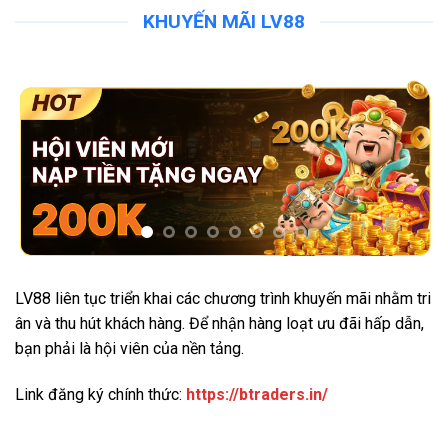
KHUYẾN MÃI LV88
LV88 liên tục triển khai các chương trình khuyến mãi nhằm tri
ân và thu hút khách hàng. Để nhận hàng loạt ưu đãi hấp dẫn,
bạn phải là hội viên của nền tảng.
Link đăng ký chính thức:
https://btraders.in/