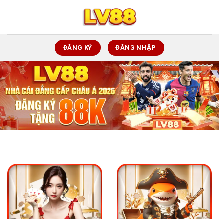
Skip
to
content
ĐĂNG KÝ
ĐĂNG NHẬP